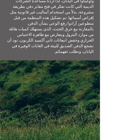
وأوكيناوا في اليابان، لذا أردنا مساعدة الشركات
الدينية التي كانت تفكر في فتح مقابر دفن بطريقة
مشروعة، بدلاً من استخدام أساليب غير قانونية مثل
إقراض أسمائها. تم تشكيل هذه المنظمة من قبل
متطوعين أرادوا رفع الوعي بشأن الدفن.
بالمقارنة مع حرق الجثث، الذي يستهلك كميات هائلة
من موارد البترول ويتعارض مع ظاهرة الاحتباس
الحراري وخفض انبعاثات ثاني أكسيد الكربون، نود أن
نشجع الدفن الصديق للبيئة في الغابات الوفيرة في
اليابان، ونطلب تفهمكم.