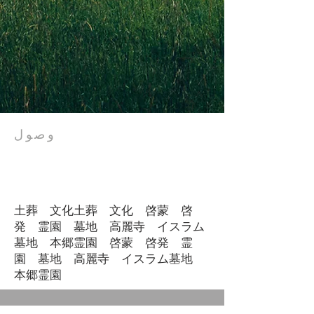
وصول
الهاتف:
090-2704-3558
فاكس:
0743-93-1716
13، دوسنبو، سوكوباشي، قرية مينامياماشيرو، منطقة سوراكو، ولاية كيوتو.
داخل معبد كورايجي، المعبد الرئيسي لطائفة سوكي البوذية
naga425jp@nifty.com
土葬 文化土葬 文化 啓蒙 啓
発 霊園 墓地 高麗寺 イスラム
墓地 本郷霊園 啓蒙 啓発 霊
園 墓地 高麗寺 イスラム墓地
本郷霊園