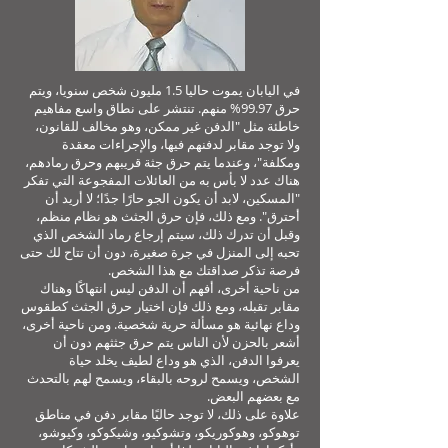
في اليابان يموت حاليا 1.5 مليون شخص سنويا، ويتم
حرق 99.97% منهم. تنتشر على نطاق واسع مفاهيم
خاطئة مثل "الدفن غير ممكن، وهو مخالف للقانون،
ولا توجد مقابر لدفنهم فيها، والإجراءات معقدة
ومكلفة"، وعندما يتم حرق جثة قريبهم وحرق رمادهم،
هناك عدد لا بأس به من العائلات المفجوعة التي تفكر
"المسكين، لابد أن يكون الجو حارًا جدًا؛ لا أريد أن
أحترق". ومع ذلك، فإن حرق الجثث هو نظام منظم،
وقبل أن تدرك ذلك، سيتم إرجاع رماد الشخص الذي
تحبه إلى المنزل في جرة صغيرة، دون أن تتاح لك حتى
فرصة تذكر صداقتك مع هذا الشخص.
من ناحية أخرى، أفهم أن الدفن ليس انتهاكًا وهناك
مقابر تقبله، ومع ذلك فإن اختيار حرق الجثث كطقوس
وداع نهائية هو مسألة حرية شخصية. ومن ناحية أخرى،
أشعر بالحزن لأن الناس يتم حرق جثثهم دون أن
يعرفوا الدفن، الذي هو وداع لطيف يخلد حياة
الشخص، ويسمح لروحه بالبقاء، ويسمح لهم بالتحدث
مع بعضهم البعض.
علاوة على ذلك، لا توجد حاليًا مقابر دفن في مناطق
توهوكو، وهوكوريكو، وتشوكيو، وشيكوكو، وكيوشو،