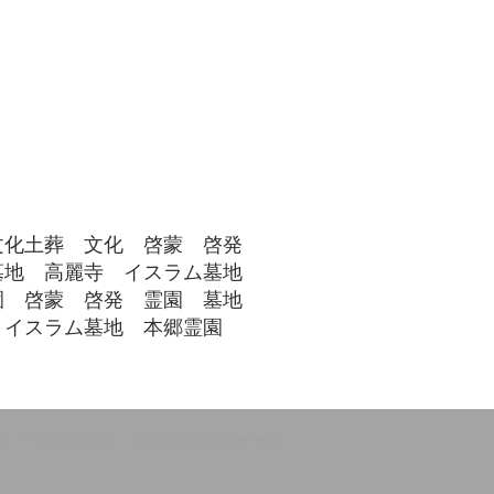
文化土葬 文化 啓蒙 啓発
墓地 高麗寺 イスラム墓地
園 啓蒙 啓発 霊園 墓地
 イスラム墓地 本郷霊園
ns
Privacy policy
Accessibility statement