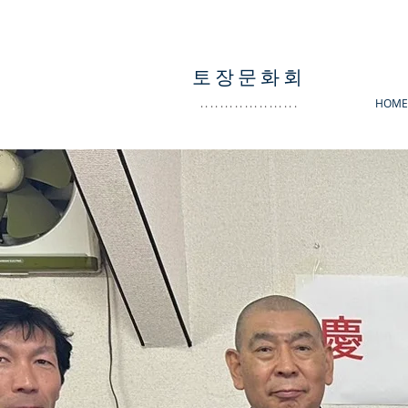
토장문화회
....................
HOME