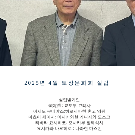
2025년 4월 토장문화회 설립
설립발기인
崔炳潤 : 교토부 고려사
이시도 무네야스:히로시마현 혼고 영원
마츠이 세이지: 이시카와현 가나자와 모스크
타바타 요시히코: 오사카부 장례식사
요시카와 나오히로 : 나라현 다스킨