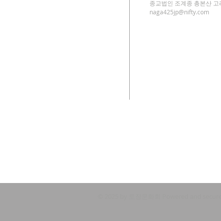
종교법인 조계종 총본산 
naga425jp@nifty.com
© 2025 by 토장문화회 Powered and secur